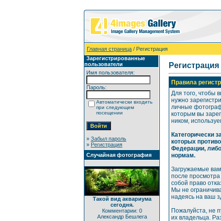
Главная страница
/ Регистрация
Зарегистрированные
пользователи
Регистрация
Имя пользователя:
Правила регистр
Пароль:
Для того, чтобы 
нужно зарегистр
Автоматически входить
личные фотографи
при следующем
посещении
которым вы зарег
ником, используе
Категорически 
»
Забыл пароль
которых против
»
Регистрация
Федерации, либ
Случайная фотография
нормам.
Загружаемые вам
после просмотра
собой право отка
Мы не ограничива
надеясь на ваш 
Такой вид аквариума
сегодня.
Пожалуйста, не 
Комментарии: 0
Александр Бешлега
их владельца. Р