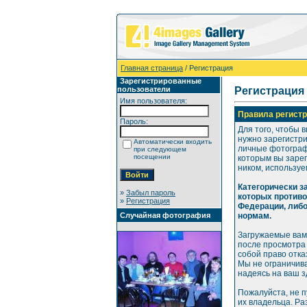
Главная страница
/ Регистрация
Зарегистрированные
пользователи
Регистрация
Имя пользователя:
Правила регистр
Пароль:
Для того, чтобы 
нужно зарегистр
Автоматически входить
личные фотографи
при следующем
посещении
которым вы зарег
ником, используе
Категорически 
»
Забыл пароль
которых против
»
Регистрация
Федерации, либ
Случайная фотография
нормам.
Загружаемые вам
после просмотра
собой право отка
Мы не ограничива
надеясь на ваш 
Пожалуйста, не 
их владельца. Р