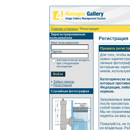
Главная страница
/ Регистрация
Зарегистрированные
пользователи
Регистрация
Имя пользователя:
Правила регистр
Пароль:
Для того, чтобы в
нужно зарегистри
Автоматически входить
личные фотографи
при следующем
посещении
которым вы зарег
ником, используе
Категорически з
»
Забыл пароль
которых противо
»
Регистрация
Федерации, либо
Случайная фотография
нормам.
Загружаемые вами
после просмотра
собой право отка
Мы не ограничива
надеясь на ваш з
Пожалуйста, не п
их владельца. Ра