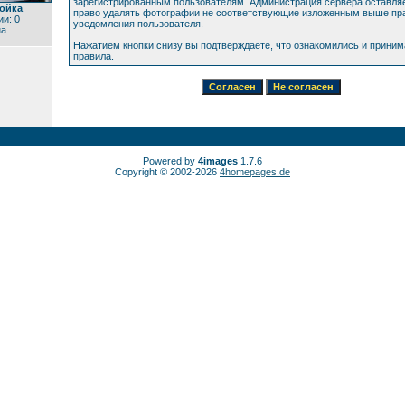
зарегистрированным пользователям. Администрация сервера оставляе
тойка
право удалять фотографии не соответствующие изложенным выше пра
и: 0
уведомления пользователя.
на
Нажатием кнопки снизу вы подтверждаете, что ознакомились и прини
правила.
Powered by
4images
1.7.6
Copyright © 2002-2026
4homepages.de