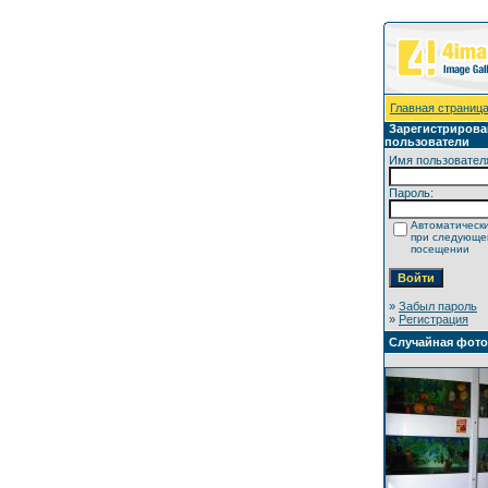
Главная страниц
Зарегистриров
пользователи
Имя пользовател
Пароль:
Автоматически
при следующ
посещении
»
Забыл пароль
»
Регистрация
Случайная фот