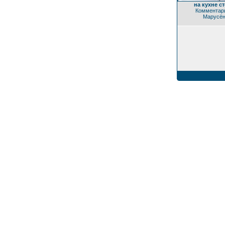
на кухне с
Комментари
Марусё