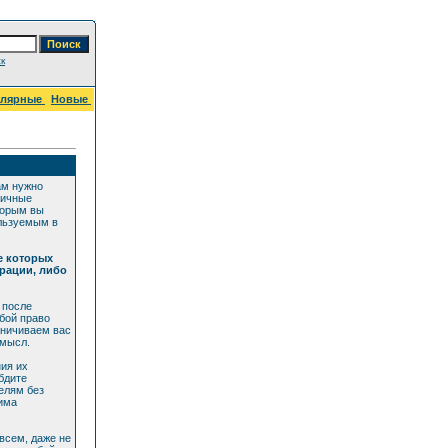
к
улярные
Новые
ам нужно
личные
торым вы
ользуемым в
е которых
рации, либо
 после
бой право
аничиваем вас
смысл.
ия их
бдите
елям без
дима
всем, даже не