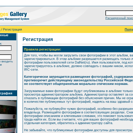
Расширенный поис
а
/ Регистрация
Поп
анные
Регистрация
я:
Правила регистрации:
Для того, чтобы вы могли загрузить свои фотографии в этот альбом, в
зарегистрироваться. В этом альбоме разрешается размещать только 
 входить
фотографии пользователей сети DalNet(ru). Имя пользователя, под ко
ем
зарегистрируетесь в альбоме, должно совпадать с вашим ником, исп
IRC-сети.
Категорически запрещается размещение фотографий, содержани
противоречит действующему законодательству Российской Феде
не соответствует общепринятым морально-этическим нормам.
Загружаемые вами фотографии будут опубликованы в альбоме только
ография
просмотра администратором альбома. Администратор оставляет за со
отказать в публикации фотографий без объяснения причин. Мы не огр
в количестве публикуемых тут фотографий, надеясь на ваш здравый 
Пожалуйста, не публикуйте чужих фотографий, особенно без разрешен
владельца. Размещайте фотографии в соответсвующих разделах. Сна
фотографии описанием и ключевыми словами, это поможет пользоват
труда найти их. Если вы считаете, что для ваших фотографий необхо
отдельная категория, обратитесь к администратору сайта.
Не забывайте, что публикуемые фотографии доступны для просмотра 