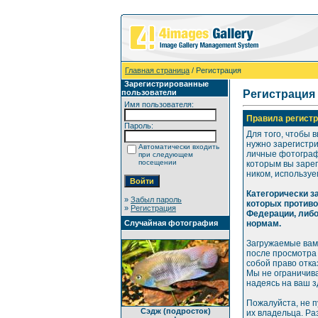
Главная страница
/ Регистрация
Зарегистрированные
пользователи
Регистрация
Имя пользователя:
Правила регистр
Пароль:
Для того, чтобы 
нужно зарегистр
Автоматически входить
личные фотографи
при следующем
посещении
которым вы зарег
ником, используе
Категорически 
»
Забыл пароль
которых против
»
Регистрация
Федерации, либ
Случайная фотография
нормам.
Загружаемые вам
после просмотра
собой право отка
Мы не ограничива
надеясь на ваш 
Пожалуйста, не 
Сэдж (подросток)
их владельца. Р