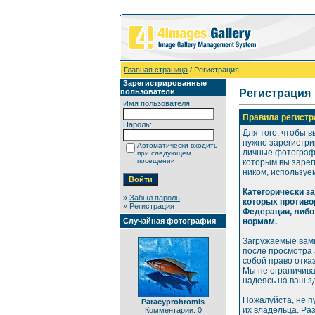
Главная страница
/ Регистрация
Зарегистрированные
пользователи
Регистрация
Имя пользователя:
Правила регистр
Пароль:
Для того, чтобы в
нужно зарегистри
Автоматически входить
личные фотографи
при следующем
посещении
которым вы зарег
ником, используе
Категорически з
»
Забыл пароль
которых противо
»
Регистрация
Федерации, либо
Случайная фотография
нормам.
Загружаемые вами
после просмотра
собой право отка
Мы не ограничива
надеясь на ваш з
Пожалуйста, не п
Paracyprohromis
их владельца. Ра
Комментарии: 0