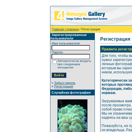
Главная страница
/ Регистрация
Зарегистрированные
пользователи
Регистрация
Имя пользователя:
Правила регистр
Пароль:
Для того, чтобы в
нужно зарегистри
Автоматически входить
личные фотографи
при следующем
посещении
которым вы зарег
ником, используе
Категорически з
»
Забыл пароль
которых противо
»
Регистрация
Федерации, либо
Случайная фотография
нормам.
Загружаемые вами
после просмотра
собой право отка
Мы не ограничива
надеясь на ваш з
Пожалуйста, не п
их владельца. Ра