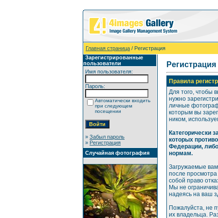
Главная страница
/ Регистрация
Зарегистрированные
пользователи
Регистрация
Имя пользователя:
Правила регистр
Пароль:
Для того, чтобы 
нужно зарегистр
Автоматически входить
личные фотографи
при следующем
посещении
которым вы зарег
ником, используе
Категорически 
»
Забыл пароль
которых против
»
Регистрация
Федерации, либ
Случайная фотография
нормам.
Загружаемые вам
после просмотра
собой право отка
Мы не ограничива
надеясь на ваш 
Пожалуйста, не 
их владельца. Р