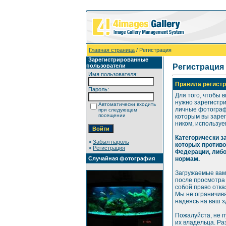
Главная страница
/ Регистрация
Зарегистрированные
пользователи
Регистрация
Имя пользователя:
Правила регистр
Пароль:
Для того, чтобы 
нужно зарегистр
Автоматически входить
личные фотографи
при следующем
посещении
которым вы зарег
ником, используе
Категорически 
»
Забыл пароль
которых против
»
Регистрация
Федерации, либ
Случайная фотография
нормам.
Загружаемые вам
после просмотра
собой право отка
Мы не ограничива
надеясь на ваш 
Пожалуйста, не 
их владельца. Р