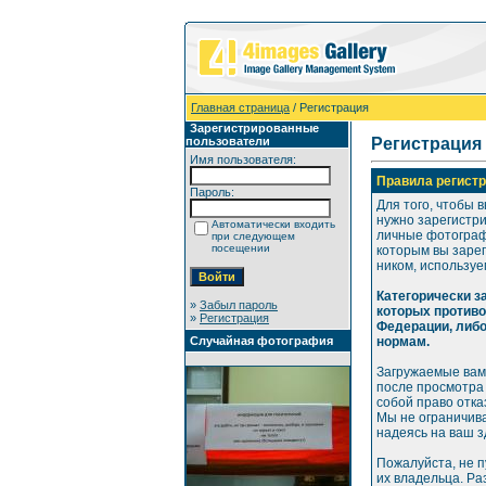
Главная страница
/ Регистрация
Зарегистрированные
пользователи
Регистрация
Имя пользователя:
Правила регистр
Пароль:
Для того, чтобы 
нужно зарегистр
Автоматически входить
личные фотографи
при следующем
посещении
которым вы зарег
ником, используе
Категорически 
»
Забыл пароль
которых против
»
Регистрация
Федерации, либ
Случайная фотография
нормам.
Загружаемые вам
после просмотра
собой право отка
Мы не ограничива
надеясь на ваш 
Пожалуйста, не 
их владельца. Р