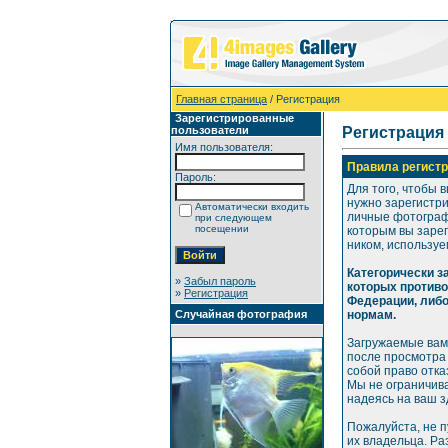
Главная страница
/ Регистрация
Зарегистрированные
пользователи
Регистрация
Имя пользователя:
Правила регистр
Пароль:
Для того, чтобы 
нужно зарегистр
Автоматически входить
личные фотографи
при следующем
посещении
которым вы зарег
ником, используе
Категорически 
»
Забыл пароль
которых против
»
Регистрация
Федерации, либ
Случайная фотография
нормам.
Загружаемые вам
после просмотра
собой право отка
Мы не ограничива
надеясь на ваш 
Пожалуйста, не 
их владельца. Р