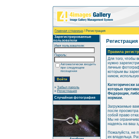
Главная страница
/ Регистрация
Зарегистрированные
пользователи
Регистрация
Имя пользователя:
Правила регистр
Пароль:
Для того, чтобы 
нужно зарегистр
Автоматически входить
личные фотографи
при следующем
посещении
которым вы зарег
ником, используе
Категорически 
»
Забыл пароль
которых против
»
Регистрация
Федерации, либ
Случайная фотография
нормам.
Загружаемые вам
после просмотра
собой право отка
Мы не ограничива
надеясь на ваш 
Пожалуйста, не 
их владельца. Р
Анубчик