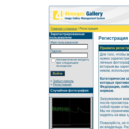
Главная страница
/ Регистрация
Зарегистрированные
пользователи
Регистрация
Имя пользователя:
Правила регистр
Пароль:
Для того, чтобы 
нужно зарегистр
Автоматически входить
личные фотографи
при следующем
посещении
которым вы зарег
ником, используе
Категорически 
»
Забыл пароль
которых против
»
Регистрация
Федерации, либ
Случайная фотография
нормам.
Загружаемые вам
после просмотра
собой право отка
Мы не ограничива
надеясь на ваш 
Пожалуйста, не 
их владельца. Р