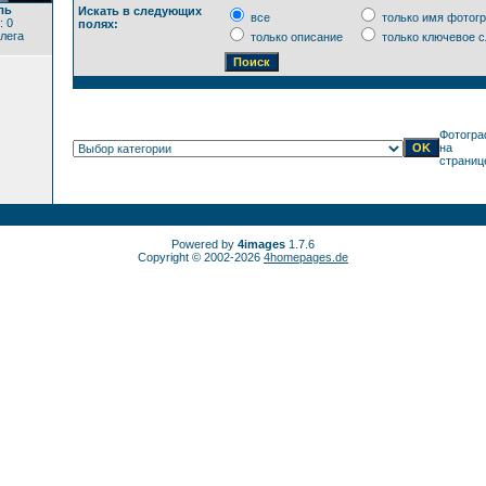
ль
Искать в следующих
все
только имя фотог
: 0
полях:
лега
только описание
только ключевое с
Фотогра
на
страниц
Powered by
4images
1.7.6
Copyright © 2002-2026
4homepages.de