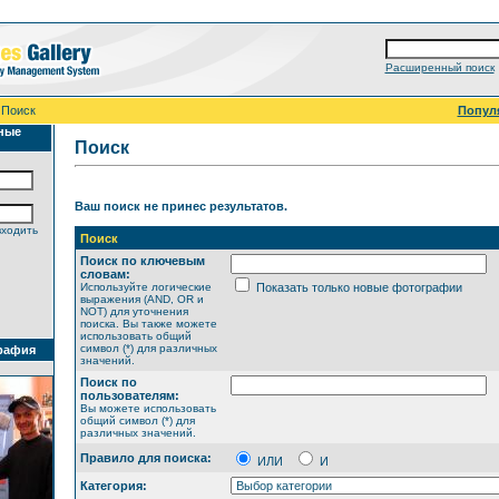
Расширенный поиск
 Поиск
Попул
ные
Поиск
Ваш поиск не принес результатов.
входить
Поиск
Поиск по ключевым
словам:
Используйте логические
Показать только новые фотографии
выражения (AND, OR и
NOT) для уточнения
поиска. Вы также можете
использовать общий
символ (*) для различных
рафия
значений.
Поиск по
пользователям:
Вы можете использовать
общий символ (*) для
различных значений.
Правило для поиска:
ИЛИ
И
Категория: