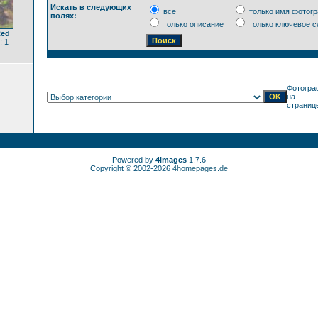
Искать в следующих
все
только имя фотог
полях:
только описание
только ключевое с
Red
: 1
Фотогра
на
страниц
Powered by
4images
1.7.6
Copyright © 2002-2026
4homepages.de