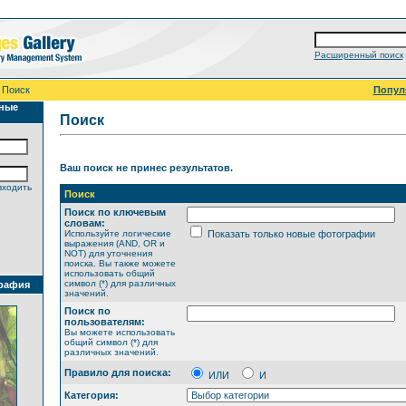
Расширенный поиск
 Поиск
Попул
ные
Поиск
Ваш поиск не принес результатов.
входить
Поиск
Поиск по ключевым
словам:
Используйте логические
Показать только новые фотографии
выражения (AND, OR и
NOT) для уточнения
поиска. Вы также можете
использовать общий
символ (*) для различных
рафия
значений.
Поиск по
пользователям:
Вы можете использовать
общий символ (*) для
различных значений.
Правило для поиска:
ИЛИ
И
Категория: