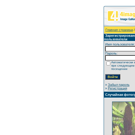
Главная страница
/
Зарегистрирован
пользователи
Имя пользователя:
Пароль:
Автоматически 
при следующем
посещении
»
Забыл пароль
»
Регистрация
Случайная фотог