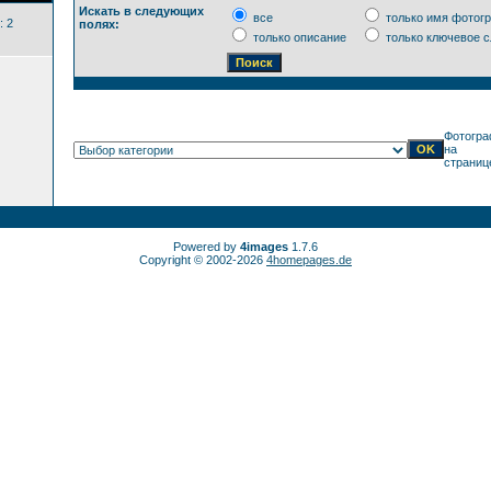
Искать в следующих
все
только имя фотог
: 2
полях:
только описание
только ключевое с
Фотогра
на
страниц
Powered by
4images
1.7.6
Copyright © 2002-2026
4homepages.de