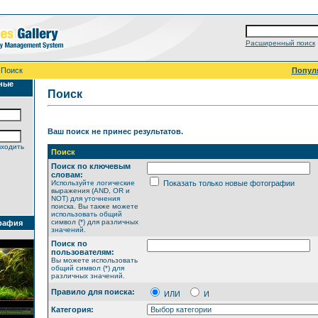
Расширенный поиск
 Поиск
Попул
ные
Поиск
Ваш поиск не принес результатов.
входить
Поиск
Поиск по ключевым
словам:
Используйте логические
Показать только новые фотографии
выражения (AND, OR и
NOT) для уточнения
поиска. Вы также можете
использовать общий
символ (*) для различных
рафия
значений.
Поиск по
пользователям:
Вы можете использовать
общий символ (*) для
различных значений.
Правило для поиска:
ИЛИ
И
Категория: