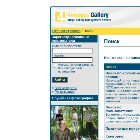
Главная страница
/ Поиск
Зарегистрированные
пользователи
Поиск
Имя пользователя:
Пароль:
Ваш поиск не принес
Автоматически входить
Поиск
при следующем
посещении
Поиск по ключевы
словам:
Используйте логическ
выражения (AND, OR 
NOT) для уточнения
»
Забыл пароль
поиска. Вы также мож
»
Регистрация
использовать общий
символ (*) для различ
Случайная фотография
значений.
Поиск по
пользователям:
Вы можете использов
общий символ (*) для
различных значений.
Правило для поиск
Категория: