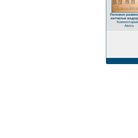
Половое размн
нитчатых водо
Комментарии
Авось