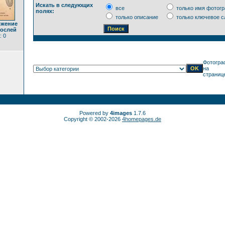
Искать в следующих
все
только имя фотог
полях:
только описание
только ключевое с
ожение
рослей
: 0
Фотогра
на
страниц
Powered by
4images
1.7.6
Copyright © 2002-2026
4homepages.de