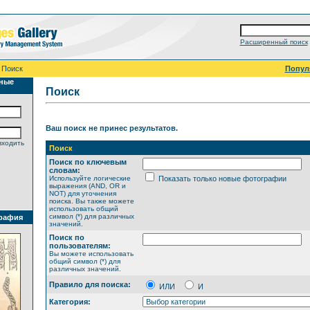
Расширенный поиск
 Поиск
Попул
ные
Поиск
Ваш поиск не принес результатов.
входить
Поиск
Поиск по ключевым
словам:
Используйте логические
Показать только новые фотографии
выражения (AND, OR и
NOT) для уточнения
поиска. Вы также можете
использовать общий
символ (*) для различных
рафия
значений.
Поиск по
пользователям:
Вы можете использовать
общий символ (*) для
различных значений.
Правило для поиска:
ИЛИ
И
Категория: