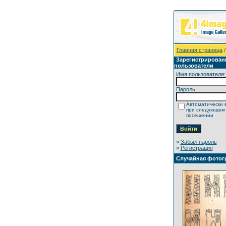
Главная страница
/
Зарегистрирован
пользователи
Имя пользователя:
Пароль:
Автоматически 
при следующем
посещении
»
Забыл пароль
»
Регистрация
Случайная фотог