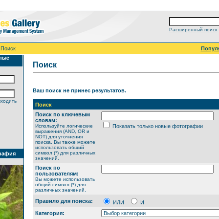
Расширенный поиск
 Поиск
Попул
ные
Поиск
Ваш поиск не принес результатов.
входить
Поиск
Поиск по ключевым
словам:
Используйте логические
Показать только новые фотографии
выражения (AND, OR и
NOT) для уточнения
поиска. Вы также можете
использовать общий
символ (*) для различных
рафия
значений.
Поиск по
пользователям:
Вы можете использовать
общий символ (*) для
различных значений.
Правило для поиска:
ИЛИ
И
Категория: