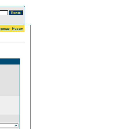
ярные
Новые