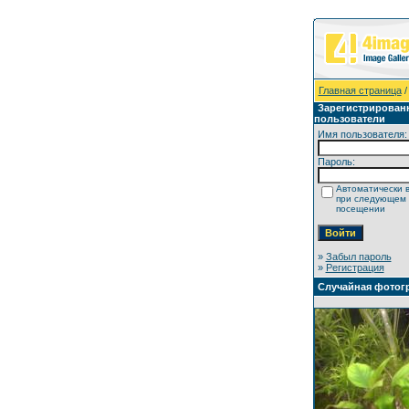
Главная страница
/
Зарегистрирован
пользователи
Имя пользователя:
Пароль:
Автоматически 
при следующем
посещении
»
Забыл пароль
»
Регистрация
Случайная фотог