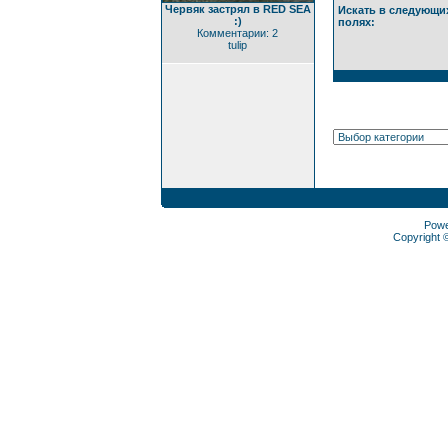
Червяк застрял в RED SEA
Искать в следующи
:)
полях:
Комментарии: 2
tulip
Pow
Copyright