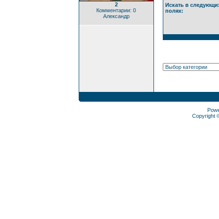
2
Искать в следующи
Комментарии: 0
полях:
Александр
Pow
Copyright