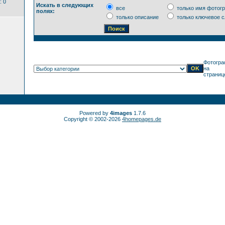
: 0
Искать в следующих
все
только имя фотог
полях:
только описание
только ключевое с
Фотогра
на
страниц
Powered by
4images
1.7.6
Copyright © 2002-2026
4homepages.de