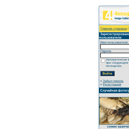
Главная страница
/
Зарегистрирован
пользователи
Имя пользователя:
Пароль:
Автоматически 
при следующем
посещении
»
Забыл пароль
»
Регистрация
Случайная фотог
сомик крапч