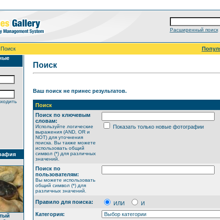
Расширенный поиск
 Поиск
Попул
ные
Поиск
Ваш поиск не принес результатов.
входить
Поиск
Поиск по ключевым
словам:
Используйте логические
Показать только новые фотографии
выражения (AND, OR и
NOT) для уточнения
поиска. Вы также можете
использовать общий
символ (*) для различных
рафия
значений.
Поиск по
пользователям:
Вы можете использовать
общий символ (*) для
различных значений.
Правило для поиска:
ИЛИ
И
Категория:
атый