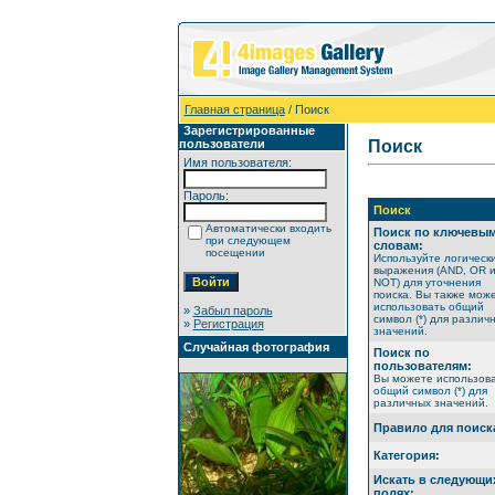
Главная страница
/ Поиск
Зарегистрированные
пользователи
Поиск
Имя пользователя:
Пароль:
Поиск
Автоматически входить
Поиск по ключевы
при следующем
словам:
посещении
Используйте логическ
выражения (AND, OR 
NOT) для уточнения
поиска. Вы также мож
использовать общий
»
Забыл пароль
символ (*) для различ
»
Регистрация
значений.
Случайная фотография
Поиск по
пользователям:
Вы можете использов
общий символ (*) для
различных значений.
Правило для поиск
Категория:
Искать в следующи
полях: