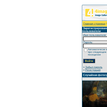
Главная страница
/
Зарегистрирован
пользователи
Имя пользователя:
Пароль:
Автоматически 
при следующем
посещении
»
Забыл пароль
»
Регистрация
Случайная фотог