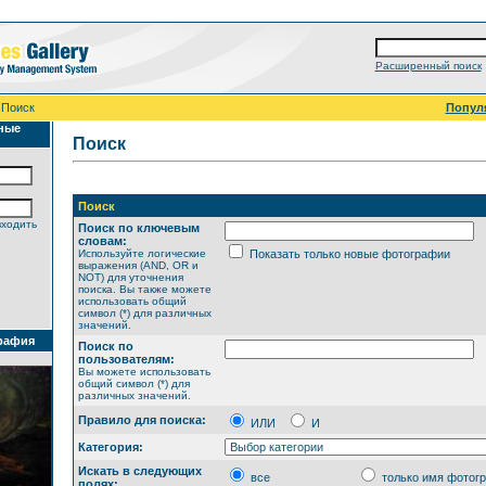
Расширенный поиск
 Поиск
Попул
ные
Поиск
Поиск
входить
Поиск по ключевым
словам:
Используйте логические
Показать только новые фотографии
выражения (AND, OR и
NOT) для уточнения
поиска. Вы также можете
использовать общий
символ (*) для различных
значений.
рафия
Поиск по
пользователям:
Вы можете использовать
общий символ (*) для
различных значений.
Правило для поиска:
ИЛИ
И
Категория:
Искать в следующих
все
только имя фотог
полях: