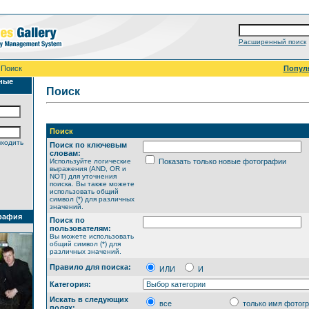
Расширенный поиск
 Поиск
Попул
ные
Поиск
Поиск
входить
Поиск по ключевым
словам:
Используйте логические
Показать только новые фотографии
выражения (AND, OR и
NOT) для уточнения
поиска. Вы также можете
использовать общий
символ (*) для различных
значений.
рафия
Поиск по
пользователям:
Вы можете использовать
общий символ (*) для
различных значений.
Правило для поиска:
ИЛИ
И
Категория:
Искать в следующих
все
только имя фотог
полях: