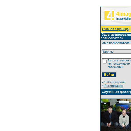
Главная страница
/
Зарегистрирован
пользователи
Имя пользователя:
Пароль:
Автоматически 
при следующем
посещении
»
Забыл пароль
»
Регистрация
Случайная фотог