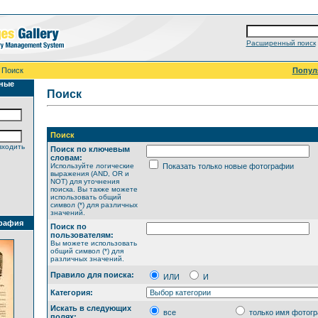
Расширенный поиск
 Поиск
Попул
ные
Поиск
Поиск
входить
Поиск по ключевым
словам:
Используйте логические
Показать только новые фотографии
выражения (AND, OR и
NOT) для уточнения
поиска. Вы также можете
использовать общий
символ (*) для различных
значений.
рафия
Поиск по
пользователям:
Вы можете использовать
общий символ (*) для
различных значений.
Правило для поиска:
ИЛИ
И
Категория:
Искать в следующих
все
только имя фотог
полях: