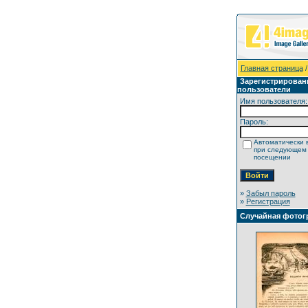
Главная страница
/
Зарегистрирован
пользователи
Имя пользователя:
Пароль:
Автоматически 
при следующем
посещении
»
Забыл пароль
»
Регистрация
Случайная фотог