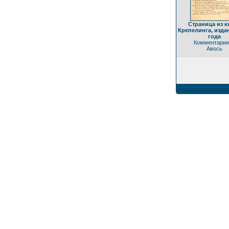
Страница из к
Крепелинга, изда
года
Комментарии
Авось