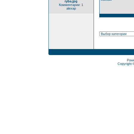
ryba.jpg
Комментарии: 1
alexap
Pow
Copyright