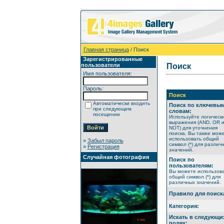
Главная страница
/ Поиск
Зарегистрированные
пользователи
Поиск
Имя пользователя:
Пароль:
Поиск
Автоматически входить
Поиск по ключевы
при следующем
словам:
посещении
Используйте логическ
выражения (AND, OR 
NOT) для уточнения
поиска. Вы также мож
использовать общий
»
Забыл пароль
символ (*) для различ
»
Регистрация
значений.
Случайная фотография
Поиск по
пользователям:
Вы можете использов
общий символ (*) для
различных значений.
Правило для поиск
Категория:
Искать в следующи
полях: