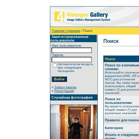
Главная страница
/ Поиск
Зарегистрированные
пользователи
Поиск
Имя пользователя:
Пароль:
Поиск
Автоматически входить
Поиск по ключевы
при следующем
словам:
посещении
Используйте логическ
выражения (AND, OR 
NOT) для уточнения
поиска. Вы также мож
использовать общий
»
Забыл пароль
символ (*) для различ
»
Регистрация
значений.
Случайная фотография
Поиск по
пользователям:
Вы можете использов
общий символ (*) для
различных значений.
Правило для поиск
Категория:
Искать в следующи
полях: