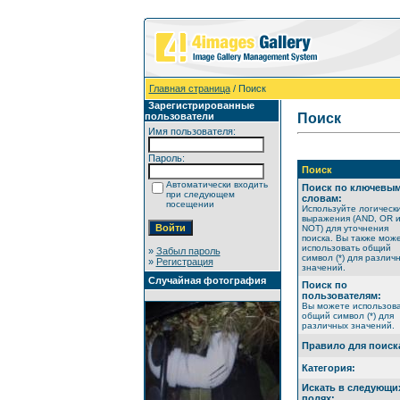
Главная страница
/ Поиск
Зарегистрированные
пользователи
Поиск
Имя пользователя:
Пароль:
Поиск
Автоматически входить
Поиск по ключевы
при следующем
словам:
посещении
Используйте логическ
выражения (AND, OR 
NOT) для уточнения
поиска. Вы также мож
использовать общий
»
Забыл пароль
символ (*) для различ
»
Регистрация
значений.
Случайная фотография
Поиск по
пользователям:
Вы можете использов
общий символ (*) для
различных значений.
Правило для поиск
Категория:
Искать в следующи
полях: