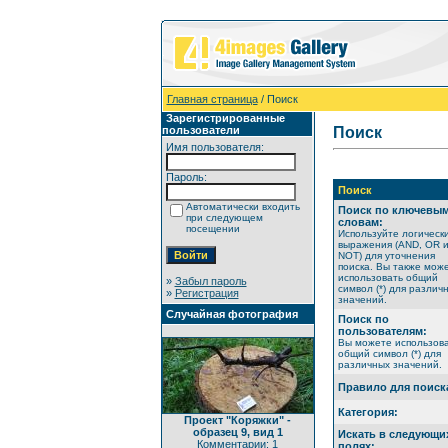
Главная страница
/ Поиск
Зарегистрированные
пользователи
Поиск
Имя пользователя:
Пароль:
Поиск
Автоматически входить
Поиск по ключевы
при следующем
словам:
посещении
Используйте логическ
выражения (AND, OR 
NOT) для уточнения
поиска. Вы также мож
использовать общий
»
Забыл пароль
символ (*) для различ
»
Регистрация
значений.
Случайная фотография
Поиск по
пользователям:
Вы можете использов
общий символ (*) для
различных значений.
Правило для поиск
Категория:
Проект "Коряжки" -
образец 9, вид 1
Искать в следующи
Комментарии: 1
полях: