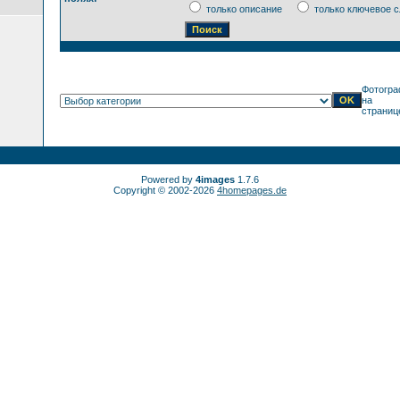
только описание
только ключевое с
Фотогра
на
страниц
Powered by
4images
1.7.6
Copyright © 2002-2026
4homepages.de