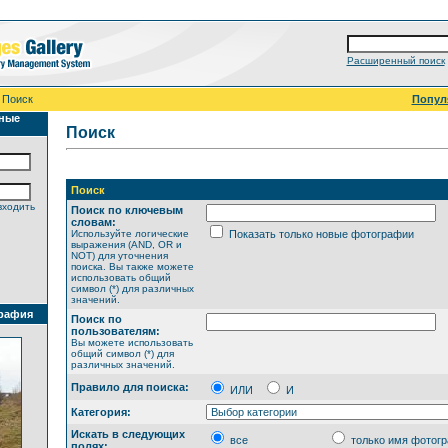
Расширенный поиск
 Поиск
Попул
ные
Поиск
Поиск
входить
Поиск по ключевым
словам:
Используйте логические
Показать только новые фотографии
выражения (AND, OR и
NOT) для уточнения
поиска. Вы также можете
использовать общий
символ (*) для различных
значений.
рафия
Поиск по
пользователям:
Вы можете использовать
общий символ (*) для
различных значений.
Правило для поиска:
ИЛИ
И
Категория:
Искать в следующих
все
только имя фотог
полях: