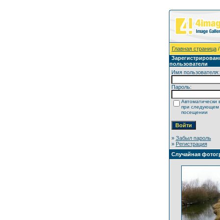
Главная страница
/
Зарегистрирован
пользователи
Имя пользователя:
Пароль:
Автоматически 
при следующем
посещении
»
Забыл пароль
»
Регистрация
Случайная фотог