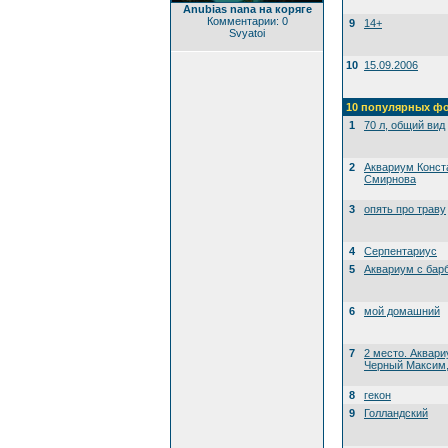
Anubias nana на коряге
Комментарии: 0
9
14+
Svyatoi
10
15.09.2006
10 популярных ф
1
70 л, общий вид
2
Аквариум Конст
Смирнова
3
опять про траву
4
Серпентариус
5
Аквариум с бар
6
мой домашний
7
2 место. Аквари
Черный Максим, 
8
гекон
9
Голландский