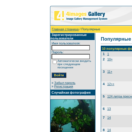
Главная страница
/ Популярные
Зарегистрированные
пользователи
Популярные
Имя пользователя:
10 популярных фо
Пароль:
1
1
2
10+
Автоматически входить
при следующем
посещении
3
11+
»
Забыл пароль
4
12++
»
Регистрация
Случайная фотография
5
124 литра прес
6
13
7
14
8
14