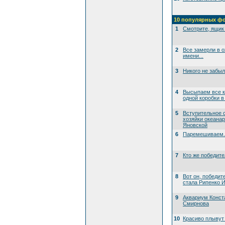
10 популярных ф
1
Смотрите, ящик 
2
Все замерли в 
имени...
3
Никого не забы
4
Высыпаем все к
одной коробки в
5
Вступительное 
хозяйки океана
Яновской
6
Паремешиваем..
7
Кто же победит
8
Вот он, победит
стала Рипенко И
9
Аквариум Конст
Смирнова
10
Красиво плывут 