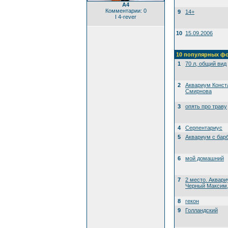
А4
Комментарии: 0
9
14+
I 4-rever
10
15.09.2006
10 популярных ф
1
70 л, общий вид
2
Аквариум Конст
Смирнова
3
опять про траву
4
Серпентариус
5
Аквариум с бар
6
мой домашний
7
2 место. Аквари
Черный Максим, 
8
гекон
9
Голландский