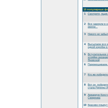
10 популярных ф
1
Смотрите, ящик 
2
Все замерли в 
имени...
3
Никого не забы
4
Высыпаем все к
одной коробки в
5
Вступительное 
хозяйки океана
Яновской
6
Паремешиваем..
7
Кто же победит
8
Вот он, победит
стала Рипенко И
9
Аквариум Конст
Смирнова
10
Красиво плывут 