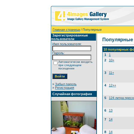
Главная страница
/ Популярные
Зарегистрированные
пользователи
Популярные
Имя пользователя:
10 популярных фо
Пароль:
1
1
2
10+
Автоматически входить
при следующем
посещении
3
11+
»
Забыл пароль
4
12++
»
Регистрация
Случайная фотография
5
124 литра прес
6
13
7
14
8
14