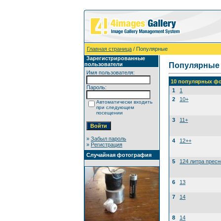
Главная страница
/ Популярные
Зарегистрированные
пользователи
Популярные
Имя пользователя:
10 популярных фо
Пароль:
1
1
2
10+
Автоматически входить
при следующем
посещении
3
11+
»
Забыл пароль
4
12++
»
Регистрация
Случайная фотография
5
124 литра прес
6
13
7
14
8
14