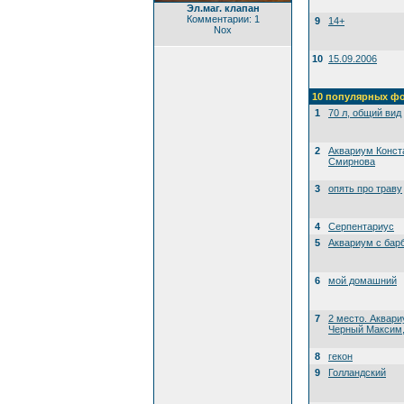
Эл.маг. клапан
Комментарии: 1
9
14+
Nox
10
15.09.2006
10 популярных ф
1
70 л, общий вид
2
Аквариум Конст
Смирнова
3
опять про траву
4
Серпентариус
5
Аквариум с бар
6
мой домашний
7
2 место. Аквари
Черный Максим, 
8
гекон
9
Голландский