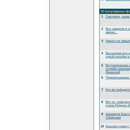
10 популярных ф
1
Смотрите, ящик 
2
Все замерли в 
имени...
3
Никого не забы
4
Высыпаем все к
одной коробки в
5
Вступительное 
хозяйки океана
Яновской
6
Паремешиваем..
7
Кто же победит
8
Вот он, победит
стала Рипенко И
9
Аквариум Конст
Смирнова
10
Красиво плывут 