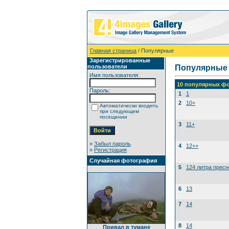
Главная страница
/ Популярные
Зарегистрированные
пользователи
Популярные
Имя пользователя:
10 популярных фо
Пароль:
1
1
2
10+
Автоматически входить
при следующем
посещении
3
11+
»
Забыл пароль
4
12++
»
Регистрация
Случайная фотография
5
124 литра прес
6
13
7
14
8
14
Привал в тумане