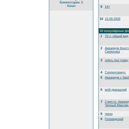
Комментарии: 0
Кокан
9
14+
10
15.09.2006
10 популярных ф
1
70 л, общий вид
2
Аквариум Конст
Смирнова
3
опять про траву
4
Серпентариус
5
Аквариум с бар
6
мой домашний
7
2 место. Аквари
Черный Максим, 
8
гекон
9
Голландский