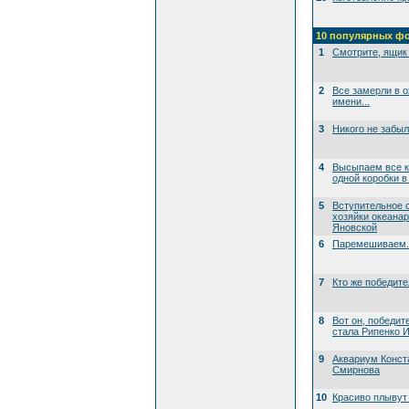
10 популярных ф
1
Смотрите, ящик 
2
Все замерли в 
имени...
3
Никого не забы
4
Высыпаем все к
одной коробки в
5
Вступительное 
хозяйки океана
Яновской
6
Паремешиваем..
7
Кто же победит
8
Вот он, победит
стала Рипенко И
9
Аквариум Конст
Смирнова
10
Красиво плывут 