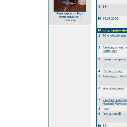
9
14+
Реактор а-ля Nox
Комментарии: 0
10
15.09.2006
vanessa
10 популярных фо
1
70 л, общий вид
2
Аквариум Конст
Смирнова
3
опять про траву
4
Серпентариус
5
Аквариум с бар
6
мой домашний
7
2 место. Аквари
Черный Максим, 
8
гекон
9
Голландский
10
34+