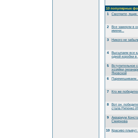
10 популярных фо
1
Смотрите, ящик 
2
Все замерли в о
имени...
3
Никого не забыл
4
Высыпаем все к
одной коробки в
5
Вступительное 
хозяйки океана
Яновской
6
Паремешиваем..
7
Кто же победите
8
Вот он, победит
стала Рипенко И
9
Аквариум Конст
Смирнова
10
Красиво плывут 