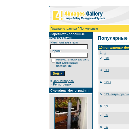
Главная страница
/ Популярные
Зарегистрированные
пользователи
Популярные
Имя пользователя:
10 популярных фо
Пароль:
1
1
2
10+
Автоматически входить
при следующем
посещении
3
11+
»
Забыл пароль
4
12++
»
Регистрация
Случайная фотография
5
124 литра пресн
6
13
7
14
8
14