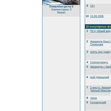
9
14+
Плавлена цегла 5
Комментарии: 0
Stepan
10
15.09.2006
10 популярных ф
1
70 л, общий вид
2
Аквариум Конст
Смирнова
3
опять про траву
4
Серпентариус
5
Аквариум с бар
6
мой домашний
7
2 место. Аквари
Черный Максим, 
8
гекон
9
Голландский