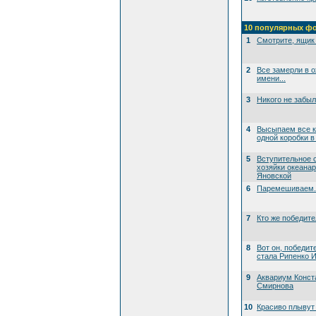
10 популярных ф
1
Смотрите, ящик 
2
Все замерли в 
имени...
3
Никого не забы
4
Высыпаем все к
одной коробки в
5
Вступительное 
хозяйки океана
Яновской
6
Паремешиваем..
7
Кто же победит
8
Вот он, победит
стала Рипенко И
9
Аквариум Конст
Смирнова
10
Красиво плывут 