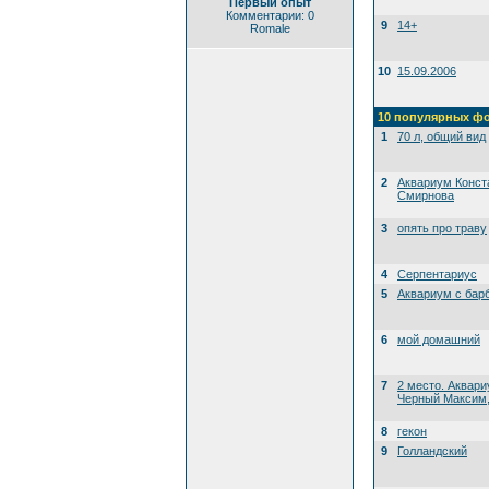
Первый опыт
Комментарии: 0
9
14+
Romale
10
15.09.2006
10 популярных ф
1
70 л, общий вид
2
Аквариум Конст
Смирнова
3
опять про траву
4
Серпентариус
5
Аквариум с бар
6
мой домашний
7
2 место. Аквари
Черный Максим, 
8
гекон
9
Голландский