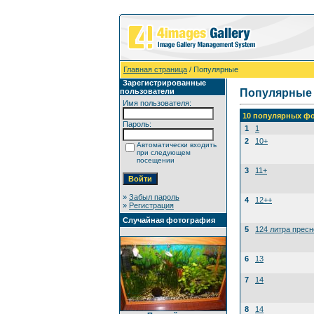
Главная страница
/ Популярные
Зарегистрированные
пользователи
Популярные
Имя пользователя:
10 популярных фо
Пароль:
1
1
2
10+
Автоматически входить
при следующем
посещении
3
11+
»
Забыл пароль
4
12++
»
Регистрация
Случайная фотография
5
124 литра прес
6
13
7
14
8
14