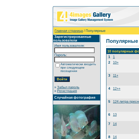
Главная страница
/ Популярные
Зарегистрированные
пользователи
Популярные
Имя пользователя:
10 популярных фо
Пароль:
1
1
2
10+
Автоматически входить
при следующем
посещении
3
11+
»
Забыл пароль
4
12++
»
Регистрация
Случайная фотография
5
124 литра прес
6
13
7
14
8
14