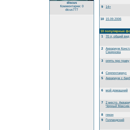
discus
Комментарии: 0
9
14+
dicus777
10
15.09.2006
10 популярных ф
1
70 л, общий вид
2
Аквариум Конст
Смирнова
3
опять про траву
4
Серпентариус
5
Аквариум с бар
6
мой домашний
7
2 место. Аквари
Черный Максим, 
8
гекон
9
Голландский