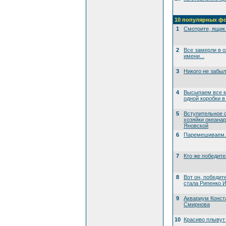
10 популярных ф
1
Смотрите, ящик 
2
Все замерли в 
имени...
3
Никого не забы
4
Высыпаем все к
одной коробки в
5
Вступительное 
хозяйки океана
Яновской
6
Паремешиваем..
7
Кто же победит
8
Вот он, победит
стала Рипенко И
9
Аквариум Конст
Смирнова
10
Красиво плывут 