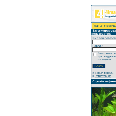
Главная страниц
Зарегистриров
пользователи
Имя пользовател
Пароль:
Автоматически
при следующ
посещении
»
Забыл пароль
»
Регистрация
Случайная фот