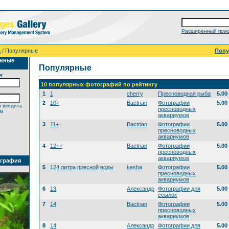
Расширенный поис
а
/ Популярные
Поп
анные
Популярные
я:
10 популярных фотографий по рейтингу
1
1
cherry
Пресноводная рыба
5.00
2
10+
Bactrian
Фотографии
5.00
 входить
пресноводных
ем
аквариумов
3
11+
Bactrian
Фотографии
5.00
пресноводных
аквариумов
4
12++
Bactrian
Фотографии
5.00
пресноводных
аквариумов
ография
5
124 литра пресной воды
kesha
Фотографии
5.00
пресноводных
аквариумов
6
13
Александр
Фотографии для
5.00
ссылок
7
14
Bactrian
Фотографии
5.00
пресноводных
аквариумов
8
14
Александр
Фотографии для
5.00