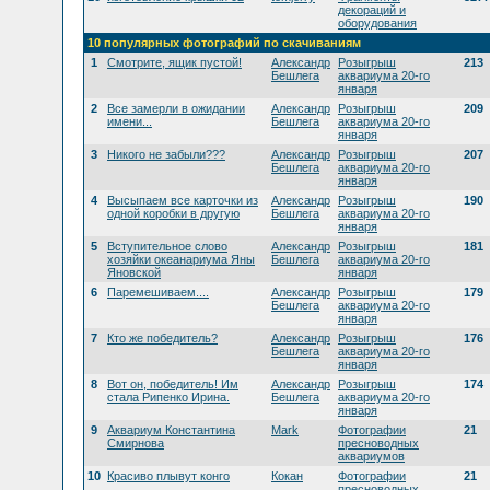
декораций и
оборудования
10 популярных фотографий по скачиваниям
1
Смотрите, ящик пустой!
Александр
Розыгрыш
213
Бешлега
аквариума 20-го
января
2
Все замерли в ожидании
Александр
Розыгрыш
209
имени...
Бешлега
аквариума 20-го
января
3
Никого не забыли???
Александр
Розыгрыш
207
Бешлега
аквариума 20-го
января
4
Высыпаем все карточки из
Александр
Розыгрыш
190
одной коробки в другую
Бешлега
аквариума 20-го
января
5
Вступительное слово
Александр
Розыгрыш
181
хозяйки океанариума Яны
Бешлега
аквариума 20-го
Яновской
января
6
Паремешиваем....
Александр
Розыгрыш
179
Бешлега
аквариума 20-го
января
7
Кто же победитель?
Александр
Розыгрыш
176
Бешлега
аквариума 20-го
января
8
Вот он, победитель! Им
Александр
Розыгрыш
174
стала Рипенко Ирина.
Бешлега
аквариума 20-го
января
9
Аквариум Константина
Mark
Фотографии
21
Смирнова
пресноводных
аквариумов
10
Красиво плывут конго
Кокан
Фотографии
21
пресноводных