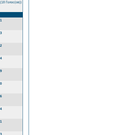
(18 Голос(ов))
1
3
2
4
9
0
6
4
1
3