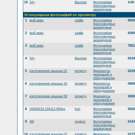
10
34+
Bactrian
Фотографии
4.00
пресноводных
аквариумов
10 популярных фотографий по просмотру
1
мой аква
sadila
Фотографии
9000
пресноводных
аквариумов
2
мой аква
sadila
Фотографии
8384
пресноводных
аквариумов
3
мой аква
sadila
Фотографии
7851
пресноводных
аквариумов
4
34+
Bactrian
Фотографии
6534
пресноводных
аквариумов
5
изготовление крышки 01
tomjerry
Фрагменты
6229
декораций и
оборудования
6
изготовление крышки 10
tomjerry
Фрагменты
5969
декораций и
оборудования
7
изготовление крышки 09
tomjerry
Фрагменты
5800
декораций и
оборудования
8
20090418 204112 800px
kori
Фотографии
5602
пресноводных
аквариумов
9
40l
expires
Фотографии
5433
пресноводных
аквариумов
10
изготовление крышки 02
tomjerry
Фрагменты
5277