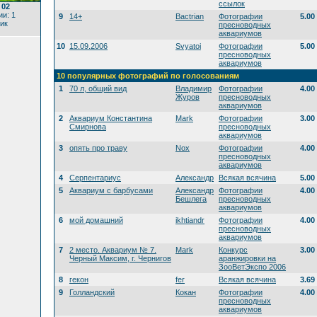
ссылок
 02
и: 1
9
14+
Bactrian
Фотографии
5.00
ик
пресноводных
аквариумов
10
15.09.2006
Svyatoi
Фотографии
5.00
пресноводных
аквариумов
10 популярных фотографий по голосованиям
1
70 л, общий вид
Владимир
Фотографии
4.00
Журов
пресноводных
аквариумов
2
Аквариум Константина
Mark
Фотографии
3.00
Смирнова
пресноводных
аквариумов
3
опять про траву
Nox
Фотографии
4.00
пресноводных
аквариумов
4
Серпентариус
Александр
Всякая всячина
5.00
5
Аквариум с барбусами
Александр
Фотографии
4.00
Бешлега
пресноводных
аквариумов
6
мой домашний
ikhtiandr
Фотографии
4.00
пресноводных
аквариумов
7
2 место. Аквариум № 7.
Mark
Конкурс
3.00
Черный Максим, г. Чернигов
аранжировки на
ЗооВетЭкспо 2006
8
гекон
fer
Всякая всячина
3.69
9
Голландский
Кокан
Фотографии
4.00
пресноводных
аквариумов