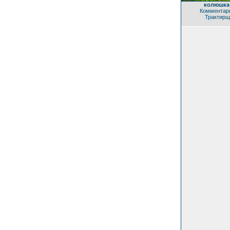
колюшка
Комментари
Трактирщ