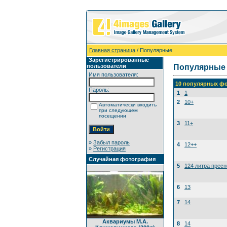
Главная страница
/ Популярные
Зарегистрированные
пользователи
Популярные
Имя пользователя:
10 популярных фо
Пароль:
1
1
2
10+
Автоматически входить
при следующем
посещении
3
11+
»
Забыл пароль
4
12++
»
Регистрация
Случайная фотография
5
124 литра прес
6
13
7
14
Аквариумы М.А.
8
14