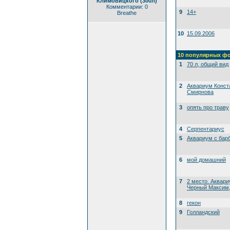
Климовицкого (300л)
Комментарии: 0
9
14+
Breathe
10
15.09.2006
10 популярных ф
1
70 л, общий вид
2
Аквариум Конст
Смирнова
3
опять про траву
4
Серпентариус
5
Аквариум с бар
6
мой домашний
7
2 место. Аквари
Черный Максим, 
8
гекон
9
Голландский