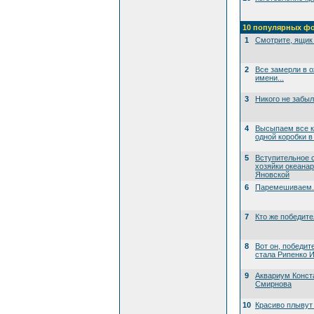
10 популярных ф
1
Смотрите, ящик 
2
Все замерли в 
имени...
3
Никого не забы
4
Высыпаем все к
одной коробки в
5
Вступительное 
хозяйки океана
Яновской
6
Паремешиваем..
7
Кто же победит
8
Вот он, победит
стала Рипенко И
9
Аквариум Конст
Смирнова
10
Красиво плывут 