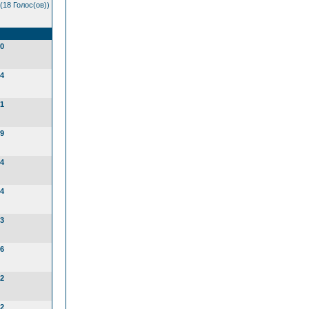
(18 Голос(ов))
0
4
1
9
4
4
3
6
2
2