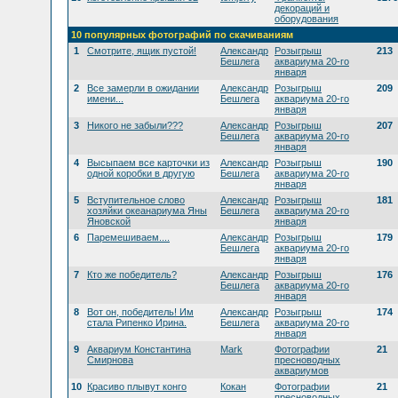
декораций и
оборудования
10 популярных фотографий по скачиваниям
1
Смотрите, ящик пустой!
Александр
Розыгрыш
213
Бешлега
аквариума 20-го
января
2
Все замерли в ожидании
Александр
Розыгрыш
209
имени...
Бешлега
аквариума 20-го
января
3
Никого не забыли???
Александр
Розыгрыш
207
Бешлега
аквариума 20-го
января
4
Высыпаем все карточки из
Александр
Розыгрыш
190
одной коробки в другую
Бешлега
аквариума 20-го
января
5
Вступительное слово
Александр
Розыгрыш
181
хозяйки океанариума Яны
Бешлега
аквариума 20-го
Яновской
января
6
Паремешиваем....
Александр
Розыгрыш
179
Бешлега
аквариума 20-го
января
7
Кто же победитель?
Александр
Розыгрыш
176
Бешлега
аквариума 20-го
января
8
Вот он, победитель! Им
Александр
Розыгрыш
174
стала Рипенко Ирина.
Бешлега
аквариума 20-го
января
9
Аквариум Константина
Mark
Фотографии
21
Смирнова
пресноводных
аквариумов
10
Красиво плывут конго
Кокан
Фотографии
21
пресноводных