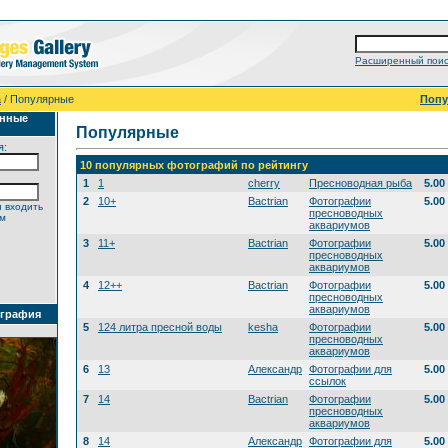
Расширенный поис
а
/ Популярные
Поп
анные
Популярные
я:
10 популярных фотографий по рейтингу
1
1
cherry
Пресноводная рыба
5.00
2
10+
Bactrian
Фотографии
5.00
 входить
пресноводных
ем
аквариумов
3
11+
Bactrian
Фотографии
5.00
пресноводных
аквариумов
4
12++
Bactrian
Фотографии
5.00
пресноводных
аквариумов
ография
5
124 литра пресной воды
kesha
Фотографии
5.00
пресноводных
аквариумов
6
13
Александр
Фотографии для
5.00
ссылок
7
14
Bactrian
Фотографии
5.00
пресноводных
аквариумов
8
14
Александр
Фотографии для
5.00