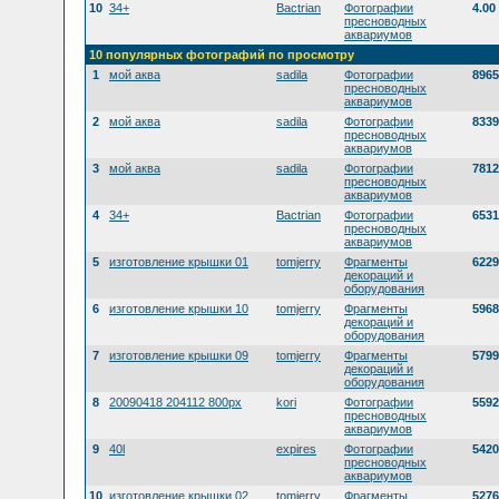
10
34+
Bactrian
Фотографии
4.00
пресноводных
аквариумов
10 популярных фотографий по просмотру
1
мой аква
sadila
Фотографии
8965
пресноводных
аквариумов
2
мой аква
sadila
Фотографии
8339
пресноводных
аквариумов
3
мой аква
sadila
Фотографии
7812
пресноводных
аквариумов
4
34+
Bactrian
Фотографии
6531
пресноводных
аквариумов
5
изготовление крышки 01
tomjerry
Фрагменты
6229
декораций и
оборудования
6
изготовление крышки 10
tomjerry
Фрагменты
5968
декораций и
оборудования
7
изготовление крышки 09
tomjerry
Фрагменты
5799
декораций и
оборудования
8
20090418 204112 800px
kori
Фотографии
5592
пресноводных
аквариумов
9
40l
expires
Фотографии
5420
пресноводных
аквариумов
10
изготовление крышки 02
tomjerry
Фрагменты
5276