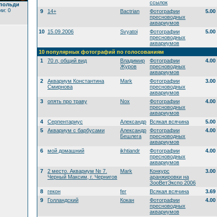
ссылок
опольди
и: 0
9
14+
Bactrian
Фотографии
5.00
пресноводных
аквариумов
10
15.09.2006
Svyatoi
Фотографии
5.00
пресноводных
аквариумов
10 популярных фотографий по голосованиям
1
70 л, общий вид
Владимир
Фотографии
4.00
Журов
пресноводных
аквариумов
2
Аквариум Константина
Mark
Фотографии
3.00
Смирнова
пресноводных
аквариумов
3
опять про траву
Nox
Фотографии
4.00
пресноводных
аквариумов
4
Серпентариус
Александр
Всякая всячина
5.00
5
Аквариум с барбусами
Александр
Фотографии
4.00
Бешлега
пресноводных
аквариумов
6
мой домашний
ikhtiandr
Фотографии
4.00
пресноводных
аквариумов
7
2 место. Аквариум № 7.
Mark
Конкурс
3.00
Черный Максим, г. Чернигов
аранжировки на
ЗооВетЭкспо 2006
8
гекон
fer
Всякая всячина
3.69
9
Голландский
Кокан
Фотографии
4.00
пресноводных
аквариумов