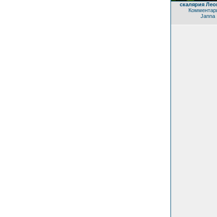
скалярия Ле
Комментари
Janna