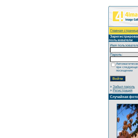
Главная страниц
Зарегистриров
пользователи
Имя пользовател
Пароль:
Автоматически
при следующ
посещении
»
Забыл пароль
»
Регистрация
Случайная фот