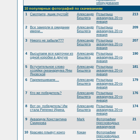
оборудования
10 популярных фотографий по скачиваниям
1
Смотрите, ящик пустой!
Александр
Розыгрыш
213
Бешлега
аквариума 20-го
января
2
Все замерли в ожидании
Александр
Розыгрыш
209
имени...
Бешлега
аквариума 20-го
января
3
Никого не забыли???
Александр
Розыгрыш
207
Бешлега
аквариума 20-го
января
4
Высыпаем все карточки из
Александр
Розыгрыш
190
одной коробки в другую
Бешлега
аквариума 20-го
января
5
Вступительное слово
Александр
Розыгрыш
181
хозяйки океанариума Яны
Бешлега
аквариума 20-го
Яновской
января
6
Паремешиваем....
Александр
Розыгрыш
179
Бешлега
аквариума 20-го
января
7
Кто же победитель?
Александр
Розыгрыш
176
Бешлега
аквариума 20-го
января
8
Вот он, победитель! Им
Александр
Розыгрыш
174
стала Рипенко Ирина.
Бешлега
аквариума 20-го
января
9
Аквариум Константина
Mark
Фотографии
21
Смирнова
пресноводных
аквариумов
10
Красиво плывут конго
Кокан
Фотографии
21
пресноводных
аквариумов