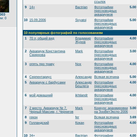
ссылок
9
14+
Bactrian
Фотографии
5.00
пресноводных
003
аквариумов
и: 0
10
15.09.2006
Svyatoi
Фотографии
5.00
пресноводных
аквариумов
10 популярных фотографий по голосованиям
1
70 л, общий вид
Владимир
Фотографии
4.00
Журов
пресноводных
аквариумов
2
Аквариум Константина
Mark
Фотографии
3.00
Смирнова
пресноводных
аквариумов
3
опять про траву
Nox
Фотографии
4.00
пресноводных
аквариумов
4
Серпентариус
Александр
Всякая всячина
5.00
5
Аквариум с барбусами
Александр
Фотографии
4.00
Бешлега
пресноводных
аквариумов
6
мой домашний
ikhtiandr
Фотографии
4.00
пресноводных
аквариумов
7
2 место. Аквариум № 7.
Mark
Конкурс аранжировки
3.00
Черный Максим, г. Чернигов
на ЗооВетЭкспо 2006
8
гекон
fer
Всякая всячина
3.69
9
Голландский
Кокан
Фотографии
4.00
пресноводных
аквариумов
10
34+
Bactrian
Фотографии
4.00