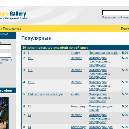
Расширенный поис
а
/ Популярные
Поп
анные
Популярные
я:
10 популярных фотографий по рейтингу
1
1
cherry
Пресноводная рыба
5.00
2
10+
Bactrian
Фотографии
5.00
 входить
пресноводных
ем
аквариумов
3
11+
Bactrian
Фотографии
5.00
пресноводных
аквариумов
4
12++
Bactrian
Фотографии
5.00
пресноводных
аквариумов
ография
5
124 литра пресной воды
kesha
Фотографии
5.00
пресноводных
аквариумов
6
13
Александр
Фотографии для
5.00
ссылок
7
14
Bactrian
Фотографии
5.00
пресноводных
аквариумов
8
14
Александр
Фотографии для
5.00