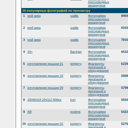
пресноводных
аквариумов
10 популярных фотографий по просмотру
1
мой аква
sadila
Фотографии
8969
пресноводных
аквариумов
2
мой аква
sadila
Фотографии
8343
пресноводных
аквариумов
3
мой аква
sadila
Фотографии
7816
пресноводных
аквариумов
4
34+
Bactrian
Фотографии
6532
пресноводных
аквариумов
5
изготовление крышки 01
tomjerry
Фрагменты
6229
декораций и
оборудования
6
изготовление крышки 10
tomjerry
Фрагменты
5968
декораций и
оборудования
7
изготовление крышки 09
tomjerry
Фрагменты
5799
декораций и
оборудования
8
20090418 204112 800px
kori
Фотографии
5593
пресноводных
аквариумов
9
40l
expires
Фотографии
5422
пресноводных
аквариумов
10
изготовление крышки 02
tomjerry
Фрагменты
5276
декораций и