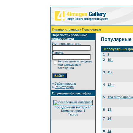
Главная страница
/ Популярные
Зарегистрированные
пользователи
Популярные
Имя пользователя:
10 популярных фо
Пароль:
1
1
2
10+
Автоматически входить
при следующем
посещении
3
11+
»
Забыл пароль
4
12++
»
Регистрация
Случайная фотография
5
124 литра пресн
посадочный материал
6
13
Комментарии: 1
Taurus
7
14
8
14