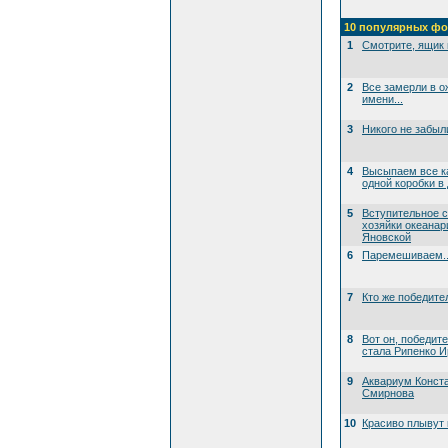
10 популярных фо
1
Смотрите, ящик 
2
Все замерли в о
имени...
3
Никого не забыл
4
Высыпаем все к
одной коробки в
5
Вступительное 
хозяйки океана
Яновской
6
Паремешиваем..
7
Кто же победите
8
Вот он, победит
стала Рипенко И
9
Аквариум Конст
Смирнова
10
Красиво плывут 