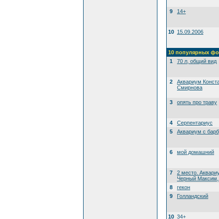
9
14+
10
15.09.2006
10 популярных фо
1
70 л, общий вид
2
Аквариум Конст
Смирнова
3
опять про траву
4
Серпентариус
5
Аквариум с бар
6
мой домашний
7
2 место. Аквари
Черный Максим, 
8
гекон
9
Голландский
10
34+