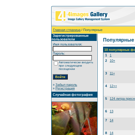
Главная страница
/ Популярные
Зарегистрированные
пользователи
Популярные
Имя пользователя:
10 популярных фо
Пароль:
1
1
2
10+
Автоматически входить
при следующем
посещении
3
11+
»
Забыл пароль
4
12++
»
Регистрация
Случайная фотография
5
124 литра прес
6
13
7
14
8
14