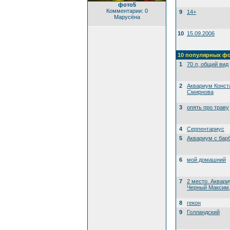
фото5
Комментарии: 0
9
14+
Марусёна
10
15.09.2006
10 популярных ф
1
70 л, общий вид
2
Аквариум Конст
Смирнова
3
опять про траву
4
Серпентариус
5
Аквариум с бар
6
мой домашний
7
2 место. Аквари
Черный Максим, 
8
гекон
9
Голландский