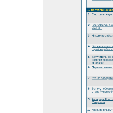
10 популярных ф
1
Смотрите, ящик 
2
Все замерли в 
имени...
3
Никого не забы
4
Высыпаем все к
одной коробки в
5
Вступительное 
хозяйки океана
Яновской
6
Паремешиваем..
7
Кто же победит
8
Вот он, победит
стала Рипенко И
9
Аквариум Конст
Смирнова
10
Красиво плывут 