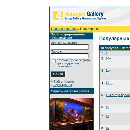
Главная страница
/ Популярные
Зарегистрированные
пользователи
Популярные
Имя пользователя:
10 популярных фо
Пароль:
1
1
2
10+
Автоматически входить
при следующем
посещении
3
11+
»
Забыл пароль
4
12++
»
Регистрация
Случайная фотография
5
124 литра прес
6
13
7
14
8
14