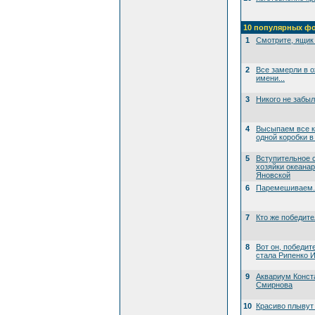
10 популярных ф
1
Смотрите, ящик 
2
Все замерли в 
имени...
3
Никого не забы
4
Высыпаем все к
одной коробки в
5
Вступительное 
хозяйки океана
Яновской
6
Паремешиваем..
7
Кто же победит
8
Вот он, победит
стала Рипенко И
9
Аквариум Конст
Смирнова
10
Красиво плывут 