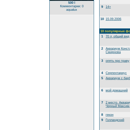
500 l
Комментарии: 0
9
14+
aqualux
10
15.09.2006
10 популярных ф
1
70 л, общий вид
2
Аквариум Конст
Смирнова
3
опять про траву
4
Серпентариус
5
Аквариум с бар
6
мой домашний
7
2 место. Аквари
Черный Максим, 
8
гекон
9
Голландский