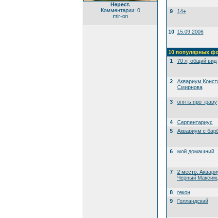
Нерест.
Комментарии: 0
9
14+
mir-on
10
15.09.2006
10 популярных ф
1
70 л, общий вид
2
Аквариум Конст
Смирнова
3
опять про траву
4
Серпентариус
5
Аквариум с бар
6
мой домашний
7
2 место. Аквари
Черный Максим, 
8
гекон
9
Голландский