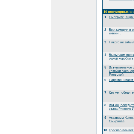
10 популярных ф
1
Смотрите, ящик 
2
Все замерли в 
имени...
3
Никого не забы
4
Высыпаем все к
одной коробки в
5
Вступительное 
хозяйки океана
Яновской
6
Паремешиваем..
7
Кто же победит
8
Вот он, победит
стала Рипенко И
9
Аквариум Конст
Смирнова
10
Красиво плывут 