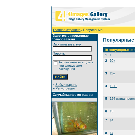
Главная страница
/ Популярные
Зарегистрированные
пользователи
Популярные
Имя пользователя:
10 популярных фо
Пароль:
1
1
2
10+
Автоматически входить
при следующем
посещении
3
11+
»
Забыл пароль
4
12++
»
Регистрация
Случайная фотография
5
124 литра прес
6
13
7
14
8
14