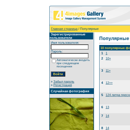
Главная страница
/ Популярные
Зарегистрированные
пользователи
Популярные
Имя пользователя:
10 популярных фо
Пароль:
1
1
2
10+
Автоматически входить
при следующем
посещении
3
11+
»
Забыл пароль
4
12++
»
Регистрация
Случайная фотография
5
124 литра прес
6
13
7
14
8
14