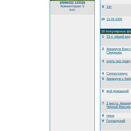
20090322 133326
Комментарии: 0
9
14+
kori
10
15.09.2006
10 популярных ф
1
70 л, общий вид
2
Аквариум Конст
Смирнова
3
опять про траву
4
Серпентариус
5
Аквариум с бар
6
мой домашний
7
2 место. Аквари
Черный Максим, 
8
гекон
9
Голландский