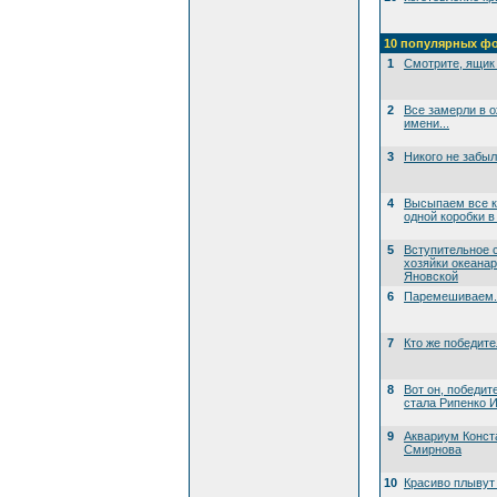
10 популярных ф
1
Смотрите, ящик 
2
Все замерли в 
имени...
3
Никого не забы
4
Высыпаем все к
одной коробки в
5
Вступительное 
хозяйки океана
Яновской
6
Паремешиваем..
7
Кто же победит
8
Вот он, победит
стала Рипенко И
9
Аквариум Конст
Смирнова
10
Красиво плывут 